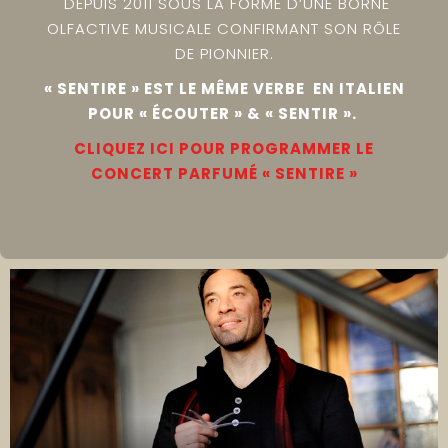
DEPUIS 2011 SOUS LA FORME D’UNE BORNE
OLFACTIVE MUSICALE CONFIRMANT SON RÔLE
DE PIONNIER.
« SENTIRE » EST LE MÊME VERBE EN ITALIEN
POUR « ÉCOUTER » & « SENTIR ».
CLIQUEZ ICI POUR PROGRAMMER LE
CONCERT PARFUMÉ « SENTIRE »